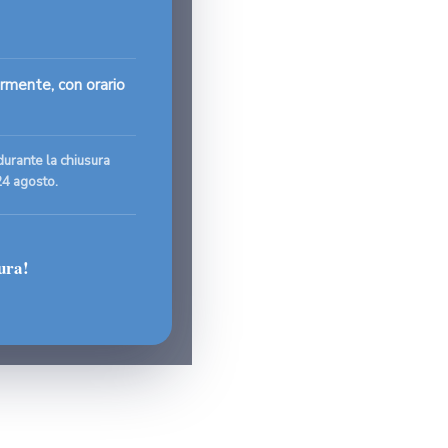
rmente, con orario
durante la chiusura
24 agosto.
ura!