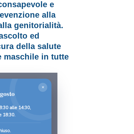
 consapevole e
revenzione alla
alla genitorialità.
ascolto ed
ura della salute
 maschile in tutte
Contattaci
×
agosto
8:30 alle 14:30
,
le
18:30
.
hiuso.