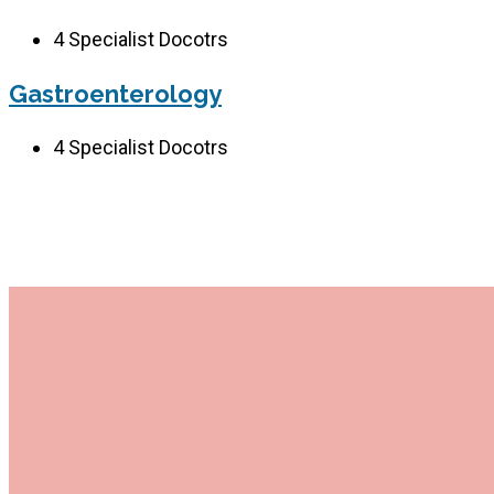
4
Specialist Docotrs
Gastroenterology
4
Specialist Docotrs