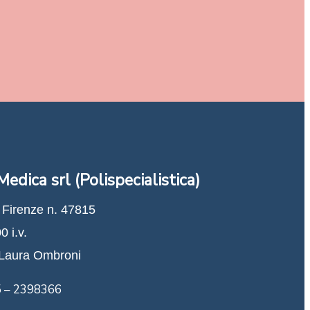
edica srl (Polispecialistica)
 Firenze n. 47815
0 i.v.
a Laura Ombroni
5 – 2398366