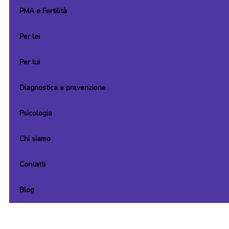
PMA e Fertilità
Per lei
Per lui
Diagnostica e prevenzione
Psicologia
Chi siamo
Contatti
Blog