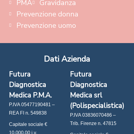
PMA
Gravidanza
Prevenzione donna
Prevenzione uomo
Dati Azienda
Futura
Futura
Diagnostica
Diagnostica
Medica P.M.A.
Medica srl
(Polispecialistica)
P.IVA 05477190481 –
REA FI n. 549838
P.IVA 03836070486 –
Trib. Firenze n. 47815
Capitale sociale €
10.000,00 i.v.