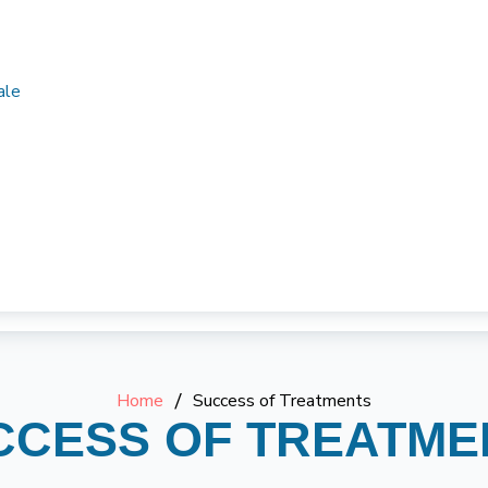
ale
Home
/
Success of Treatments
CCESS OF TREATME