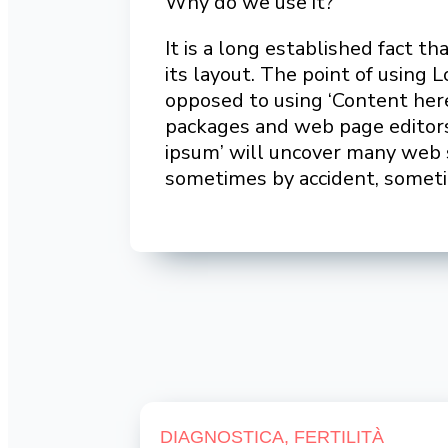
Why do we use it?
It is a long established fact t
its layout. The point of using 
opposed to using ‘Content here
packages and web page editors
ipsum’ will uncover many web si
sometimes by accident, someti
DIAGNOSTICA
,
FERTILITÀ