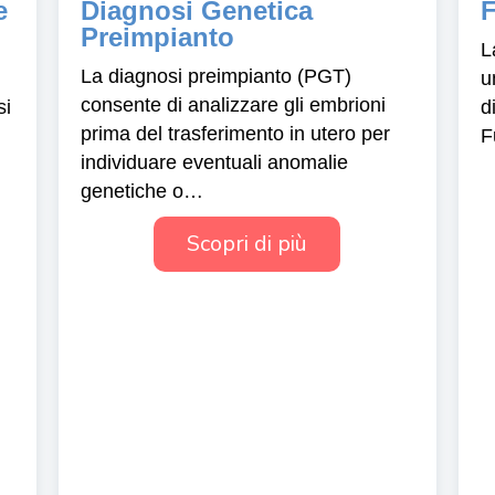
e
Diagnosi Genetica
F
Preimpianto
L
La diagnosi preimpianto (PGT)
u
consente di analizzare gli embrioni
si
d
prima del trasferimento in utero per
F
individuare eventuali anomalie
genetiche o…
Scopri di più