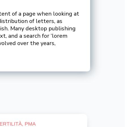
ntent of a page when looking at
stribution of letters, as
lish. Many desktop publishing
t, and a search for ‘lorem
volved over the years,
ERTILITÀ
,
PMA