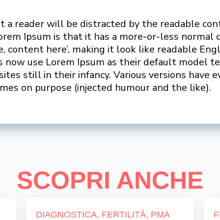
hat a reader will be distracted by the readable co
Lorem Ipsum is that it has a more-or-less normal di
, content here’, making it look like readable Eng
 now use Lorem Ipsum as their default model tex
tes still in their infancy. Various versions have e
mes on purpose (injected humour and the like).
SCOPRI ANCHE
DIAGNOSTICA
,
FERTILITÀ
,
PMA
F