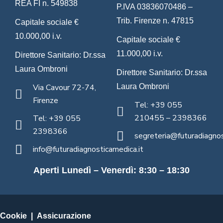
REA FI n. 549838
P.IVA 03836070486 –
Trib. Firenze n. 47815
Capitale sociale €
10.000,00 i.v.
Capitale sociale €
11.000,00 i.v.
Direttore Sanitario: Dr.ssa
Laura Ombroni
Direttore Sanitario: Dr.ssa
Via Cavour 72-74,
Laura Ombroni
Firenze
Tel: +39 055
210455 – 2398366
Tel: +39 055
2398366
segreteria@futuradiagnos
info@futuradiagnosticamedica.it
Aperti Lunedì – Venerdì: 8:30 – 18:30
Cookie
|
Assicurazione