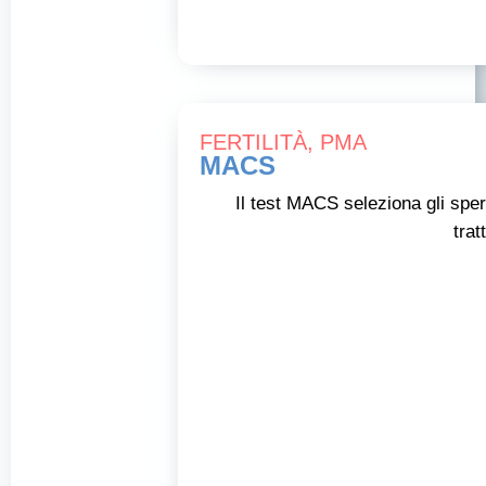
FERTILITÀ
,
PMA
MACS
Il test MACS seleziona gli spe
trat