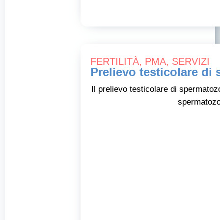
FERTILITÀ
,
PMA
,
SERVIZI
Prelievo testicolare di
Il prelievo testicolare di spermato
spermatozoi