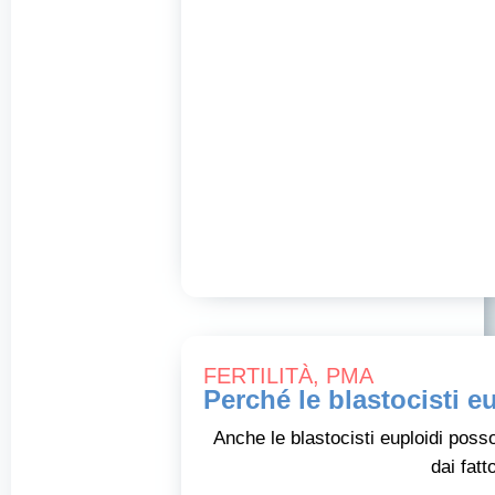
FERTILITÀ
,
PMA
Perché le blastocisti e
Anche le blastocisti euploidi posso
dai fatt