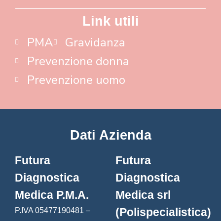
Link utili
PMA
Gravidanza
Prevenzione donna
Prevenzione uomo
Dati Azienda
Futura
Futura
Diagnostica
Diagnostica
Medica P.M.A.
Medica srl
(Polispecialistica)
P.IVA 05477190481 –