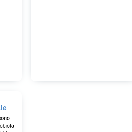
le
sono
robiota