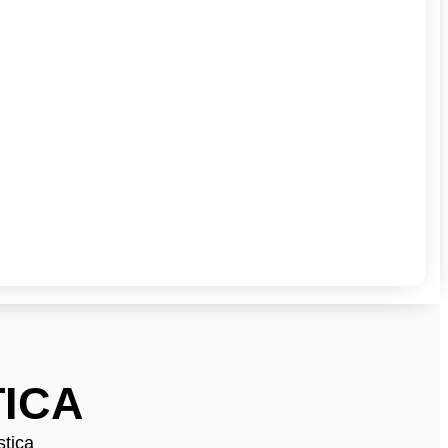
ICA
stica