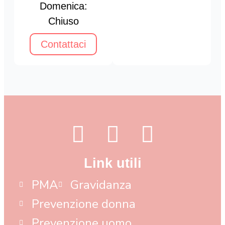
Domenica:
Chiuso
Contattaci
Link utili
PMA
Gravidanza
Prevenzione donna
Prevenzione uomo