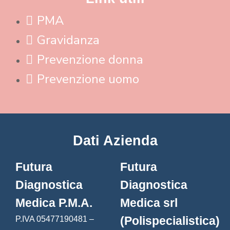
PMA
Gravidanza
Prevenzione donna
Prevenzione uomo
Dati Azienda
Futura
Futura
Diagnostica
Diagnostica
Medica P.M.A.
Medica srl
(Polispecialistica)
P.IVA 05477190481 –