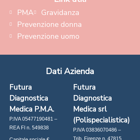
PMA
Gravidanza
Prevenzione donna
Prevenzione uomo
Dati Azienda
Futura
Futura
Diagnostica
Diagnostica
Medica P.M.A.
Medica srl
(Polispecialistica)
P.IVA 05477190481 –
REA FI n. 549838
P.IVA 03836070486 –
Trib. Firenze n. 47815
Capitale sociale €